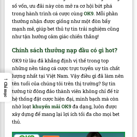
số vốn, ưu đãi này còn mở ra cơ hội bứt phá
trong hành trình cá cược cùng
OK9
. Mỗi phần
thưởng nhận được giống như một đòn bẩy
mạnh mẽ, giúp bet thủ tự tin trải nghiệm cũng
như tận hưởng cảm giác chiến thắng!
Chính sách thưởng nạp đầu có gì hot?
OK9 từ lâu đã khẳng định vị thế trong top
những nền tảng cá cược trực tuyến uy tín chất
lượng nhất tại Việt Nam. Vậy điều gì đã làm nên
→
tên tuổi của chúng tôi trên thị trường? Sự tin
Chỉ mục
tưởng từ đông đảo thành viên không chỉ đế từ
hệ thống đặt cược hiện đại, minh bạch mà còn
nhờ loạt
khuyến mãi OK9
đa dạng, luôn được
xây dựng để mang lại lợi ích tối đa cho mọi bet
thủ.