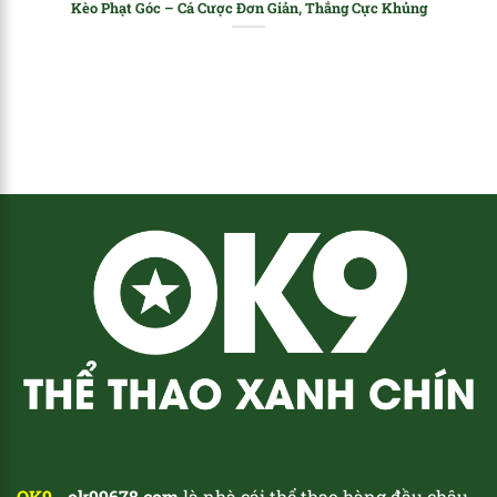
Kèo Phạt Góc – Cá Cược Đơn Giản, Thắng Cực Khủng
OK9
-
ok99678.com
là nhà cái thể thao hàng đầu châu