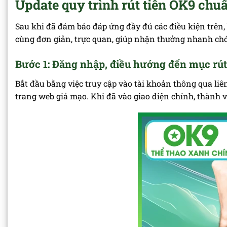
Update quy trình rút tiền OK9 chuẩ
Sau khi đã đảm bảo đáp ứng đầy đủ các điều kiện trên,
cùng đơn giản, trực quan, giúp nhận thưởng nhanh chón
Bước 1: Đăng nhập, điều hướng đến mục rút
Bắt đầu bằng việc truy cập vào tài khoản thông qua li
trang web giả mạo. Khi đã vào giao diện chính, thành vi