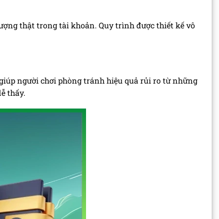
ợng thật trong tài khoản. Quy trình được thiết kế vô
 giúp người chơi phòng tránh hiệu quả rủi ro từ những
ễ thấy.