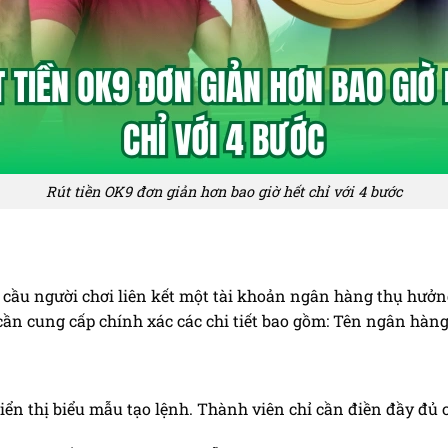
Rút tiền OK9 đơn giản hơn bao giờ hết chỉ với 4 bước
êu cầu người chơi liên kết một tài khoản ngân hàng thụ hưởn
 cần cung cấp chính xác các chi tiết bao gồm: Tên ngân hàng
hiển thị biểu mẫu tạo lệnh. Thành viên chỉ cần điền đầy đủ c