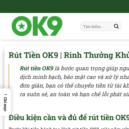
Chuyển
đến
nội
dung
Rút Tiền OK9 | Rinh Thưởng Khủ
Rút tiền OK9
là bước quan trọng giúp ngườ
dịch minh bạch, bảo mật cao và xử lý nha
đơn giản, bạn có thể chuyển tiền từ tài 
→
ra suôn sẻ, an toàn và hạn chế lỗi phát si
Chỉ mục
Điều kiện cần và đủ để rút tiền OK