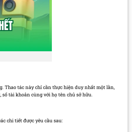
g. Thao tác này chỉ cần thực hiện duy nhất một lần,
, số tài khoản cùng với họ tên chủ sở hữu.
ác chi tiết được yêu cầu sau: