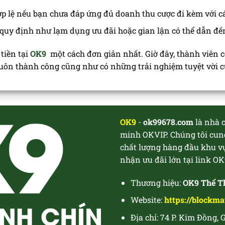
hợp lệ nếu bạn chưa đáp ứng đủ doanh thu cược đi kèm với 
uy định như lạm dụng ưu đãi hoặc gian lận có thể dẫn đến 
tiền tại
OK9
một cách đơn giản nhất. Giờ đây, thành viên có
 luôn thành công cũng như có những trải nghiệm tuyệt vời 
OK9
-
ok99678.com
là nhà c
minh OKVIP. Chúng tôi cung
chất lượng hàng đầu khu vự
nhận ưu đãi lớn tại link O
Thương hiệu:
OK9 Thể T
Website:
https://blockma
Địa chỉ: 74 P. Kim Đồng,