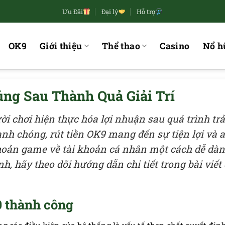
Ưu Đãi
Đại lý
Hỗ trợ
OK9
Giới thiệu
Thể thao
Casino
Nổ h
ng Sau Thành Quả Giải Trí
i chơi hiện thực hóa lợi nhuận sau quá trình trả
nh chóng, rút tiền OK9 mang đến sự tiện lợi và a
khoản game về tài khoản cá nhân một cách dễ dàn
nh, hãy theo dõi hướng dẫn chi tiết trong bài viết
9 thành công