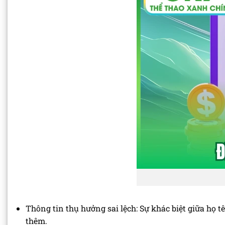
Thông tin thụ hưởng sai lệch: Sự khác biệt giữa họ
thêm.