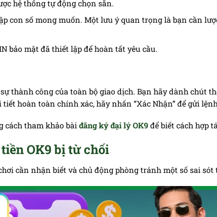
ợc hệ thống tự động chọn sẵn.
ập con số mong muốn. Một lưu ý quan trọng là bạn cần lược 
N bảo mật đã thiết lập để hoàn tất yêu cầu.
ự thành công của toàn bộ giao dịch. Bạn hãy dành chút thời
i tiết hoàn toàn chính xác, hãy nhấn “Xác Nhận” để gửi lệnh
ng cách tham khảo bài
đăng ký đại lý OK9
để biết cách hợp t
tiền OK9 bị từ chối
i chơi cần nhận biết và chủ động phòng tránh một số sai sót