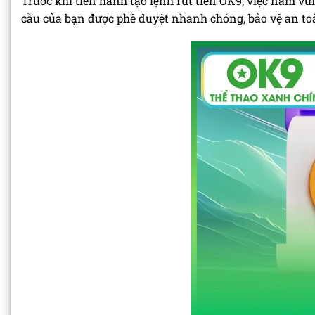
Trước khi tiến hành tạo lệnh rút tiền OK9, việc nắm vữ
cầu của bạn được phê duyệt nhanh chóng, bảo vệ an t