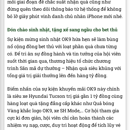
mỗi giai đoạn để chắc suất nhận quà cũng như
đừng quên theo dõi thông báo từ hệ thống để không
bỏ lỡ giây phút vinh danh chủ nhân iPhone mới nhé.
Đón chào sinh nhật, tặng xế sang ngầu cho bet thủ
Sự kiện mừng sinh nhật OK9 hứa hẹn sẽ làm bùng
nổ cộng đồng bet thủ với loạt phần quà chưa từng
có. Để tri ân sự đồng hành và tin tưởng của hội viên
suốt thời gian qua, thương hiệu tổ chức chương
trình Săn mã dự thưởng – Nhận quà siêu khủng với
tổng giá trị giải thưởng lên đến hàng tỷ đồng.
Điểm nhấn của sự kiện khuyến mãi OK9 này chính
là siêu xe Hyundai Tucson trị giá gần 1 tỷ đồng cùng
hàng loạt quà tặng đẳng cấp khác như Quả bóng
Vàng khắc logo OK9, xe SH Mode,… Cơ hội tham gia
cực kì đơn giản, hội viên chỉ cần hoàn thành các
nhiệm vụ nạp, cược, duy trì hoạt động để tích lũy vé