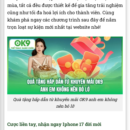
mùa, tất cả đều được thiết kế để gia tăng trải nghiệm
cũng như tối đa hoá lợi ích cho thành viên. Cùng
khám phá ngay các chương trình sau đây để nắm
trọn loạt sự kiện mới nhất tại website nhé!
Quà tặng hấp dẫn từ khuyến mãi OK9 anh em không
nên bỏ lỡ
Cược liền tay, nhận ngay Iphone 17 đời mới