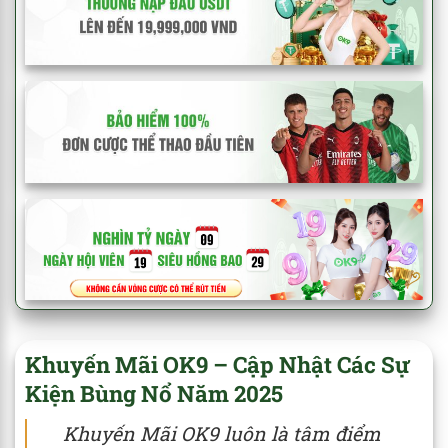
Khuyến Mãi OK9 – Cập Nhật Các Sự
Kiện Bùng Nổ Năm 2025
Khuyến Mãi OK9 luôn là tâm điểm