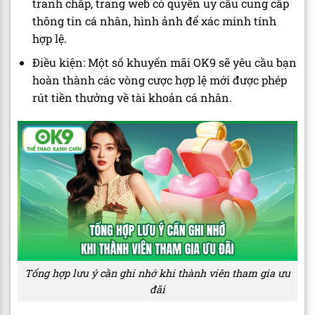
tranh chấp, trang web có quyền uy cầu cung cấp
thông tin cá nhân, hình ảnh để xác minh tính
hợp lệ.
Điều kiện: Một số khuyến mãi OK9 sẽ yêu cầu bạn
hoàn thành các vòng cược hợp lệ mới được phép
rút tiền thưởng về tài khoản cá nhân.
Tổng hợp lưu ý cần ghi nhớ khi thành viên tham gia ưu
đãi