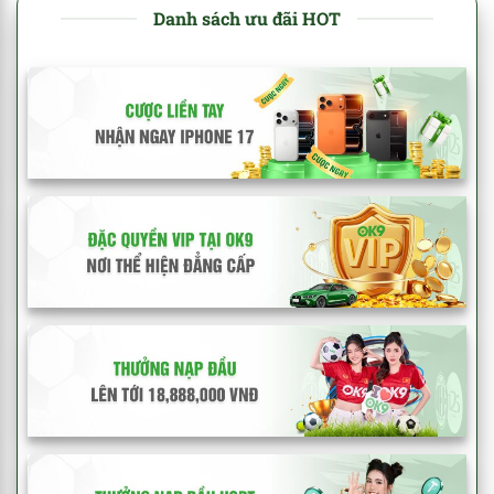
Danh sách ưu đãi HOT