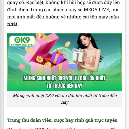
quay số. Đặc biệt, không khí hồi hộp sẽ được đẩy lên
đỉnh điểm trong các phiên quay số MEGA LIVE, nơi
mọi ánh mắt đều hướng về những cái tên may mắn
nhất.
Mừng sinh nhật OK9 với ưu đãi lớn nhất từ trước đến
nay
Trung thu đoàn viên, cược hay rinh quà trực tuyến