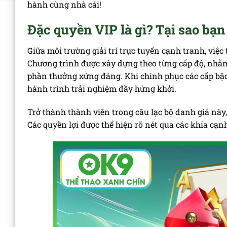
hành cùng nhà cái!
Đặc quyền VIP là gì? Tại sao bạn
Giữa môi trường giải trí trực tuyến cạnh tranh, việ
Chương trình được xây dựng theo từng cấp độ, nhằ
phần thưởng xứng đáng. Khi chinh phục các cấp bậc 
hành trình trải nghiệm đầy hứng khởi.
Trở thành thành viên trong câu lạc bộ danh giá nà
Các quyền lợi được thể hiện rõ nét qua các khía cạn