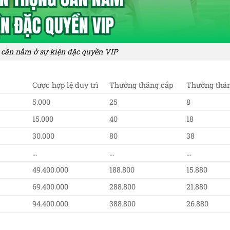
 cần nắm ở sự kiện đặc quyền VIP
Cược hợp lệ duy trì
Thưởng thăng cấp
Thưởng thá
5.000
25
8
15.000
40
18
30.000
80
38
…
…
…
49.400.000
188.800
15.880
69.400.000
288.800
21.880
94.400.000
388.800
26.880