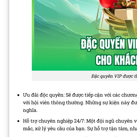
Đặc quyền VIP được th
Ưu đãi độc quyền: Sẽ được tiếp cận với các chươn
với hội viên thông thường. Những sự kiện này đượ
nghĩa.
Hỗ trợ chuyên nghiệp 24/7: Một đội ngũ chuyên v
mắc, xử lý yêu cầu của bạn. Sự hỗ trợ tận tâm, 