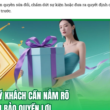
n quyền sửa đổi, chấm dứt sự kiện hoặc đưa ra quyết định 
trước.