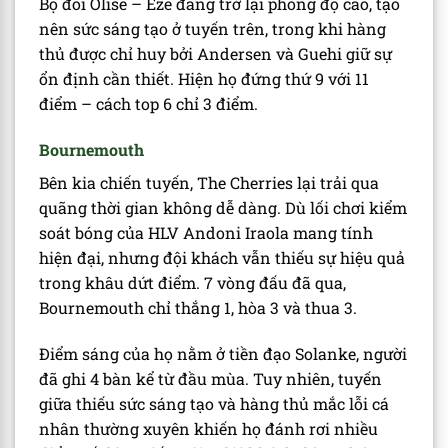
Bộ đôi Olise – Eze đang trở lại phong độ cao, tạo
nên sức sáng tạo ở tuyến trên, trong khi hàng
thủ được chỉ huy bởi Andersen và Guehi giữ sự
ổn định cần thiết. Hiện họ đứng thứ 9 với 11
điểm – cách top 6 chỉ 3 điểm.
Bournemouth
Bên kia chiến tuyến, The Cherries lại trải qua
quãng thời gian không dễ dàng. Dù lối chơi kiểm
soát bóng của HLV Andoni Iraola mang tính
hiện đại, nhưng đội khách vẫn thiếu sự hiệu quả
trong khâu dứt điểm. 7 vòng đấu đã qua,
Bournemouth chỉ thắng 1, hòa 3 và thua 3.
Điểm sáng của họ nằm ở tiền đạo Solanke, người
đã ghi 4 bàn kể từ đầu mùa. Tuy nhiên, tuyến
giữa thiếu sức sáng tạo và hàng thủ mắc lỗi cá
nhân thường xuyên khiến họ đánh rơi nhiều