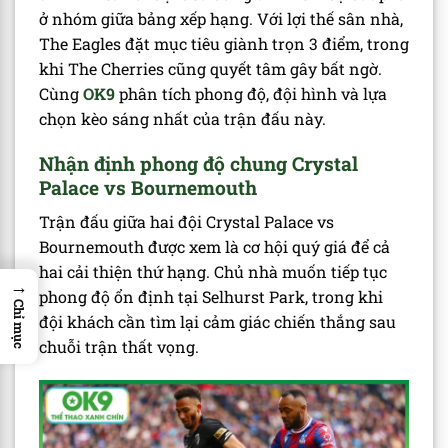
ở nhóm giữa bảng xếp hạng. Với lợi thế sân nhà,
The Eagles đặt mục tiêu giành trọn 3 điểm, trong
khi The Cherries cũng quyết tâm gây bất ngờ.
Cùng
OK9
phân tích phong độ, đội hình và lựa
chọn kèo sáng nhất của trận đấu này.
Nhận định phong độ chung Crystal
Palace vs Bournemouth
Trận đấu giữa hai đội Crystal Palace vs
Bournemouth được xem là cơ hội quý giá để cả
hai cải thiện thứ hạng. Chủ nhà muốn tiếp tục
→
phong độ ổn định tại Selhurst Park, trong khi
Chỉ mục
đội khách cần tìm lại cảm giác chiến thắng sau
chuỗi trận thất vọng.