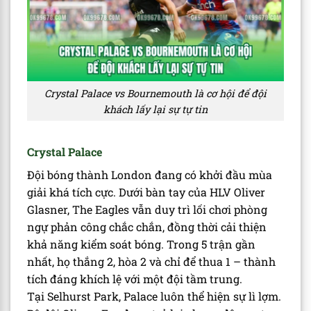
Crystal Palace vs Bournemouth là cơ hội để đội
khách lấy lại sự tự tin
Crystal Palace
Đội bóng thành London đang có khởi đầu mùa
giải khá tích cực. Dưới bàn tay của HLV Oliver
Glasner, The Eagles vẫn duy trì lối chơi phòng
ngự phản công chắc chắn, đồng thời cải thiện
khả năng kiểm soát bóng. Trong 5 trận gần
nhất, họ thắng 2, hòa 2 và chỉ để thua 1 – thành
tích đáng khích lệ với một đội tầm trung.
Tại Selhurst Park, Palace luôn thể hiện sự lì lợm.